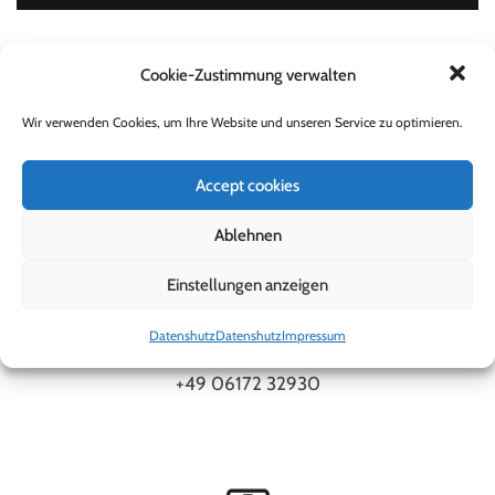
Cookie-Zustimmung verwalten
Wir verwenden Cookies, um Ihre Website und unseren Service zu optimieren.
Accept cookies
Ablehnen
TISCHRESERVIERUNG PER TELEFON
Einstellungen anzeigen
Gerne nehmen wir deine Tisch Reservierung auch
telefonisch entgegen.
Datenshutz
Datenshutz
Impressum
+49 06172 32930