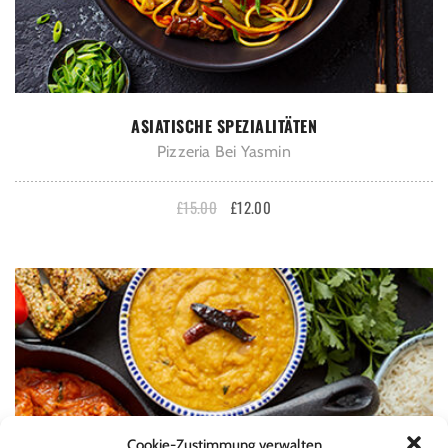
IN DEN WARENKORB
ASIATISCHE SPEZIALITÄTEN
Pizzeria Bei Yasmin
£
15.00
£
12.00
Cookie-Zustimmung verwalten