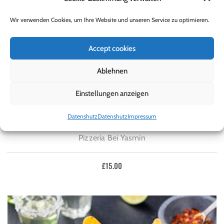
Wir verwenden Cookies, um Ihre Website und unseren Service zu optimieren.
Accept cookies
Ablehnen
Einstellungen anzeigen
Datenshutz
Datenshutz
Impressum
IN DEN WARENKORB
INDISCHE SPEZIALITÄTEN
Pizzeria Bei Yasmin
£
15.00