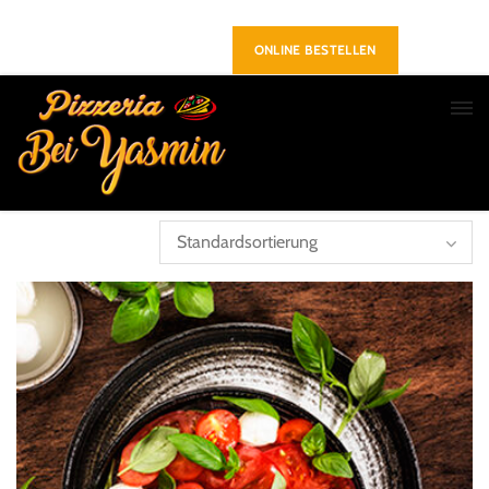
Richrather Straße 6, 40723 Hilden
+49 02103 240515
Folge uns :
ONLINE BESTELLEN
Zeigt alle 2 Ergebnisse