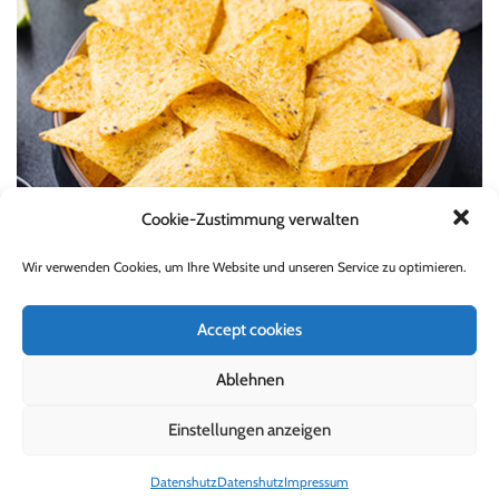
Cookie-Zustimmung verwalten
Wir verwenden Cookies, um Ihre Website und unseren Service zu optimieren.
Accept cookies
IN DEN WARENKORB
MEXIKANISCHE SPEZIALITÄTEN
Ablehnen
Pizzeria Bei Yasmin
Einstellungen anzeigen
£
15.00
Datenshutz
Datenshutz
Impressum